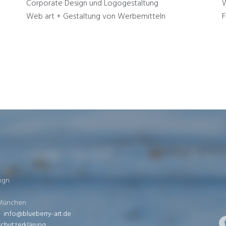
Corporate Design und Logogestaltung
Web art + Gestaltung von Werbemitteln
F
ign
1 München
 ·
info@blueberry-art.de
chutzerklärung